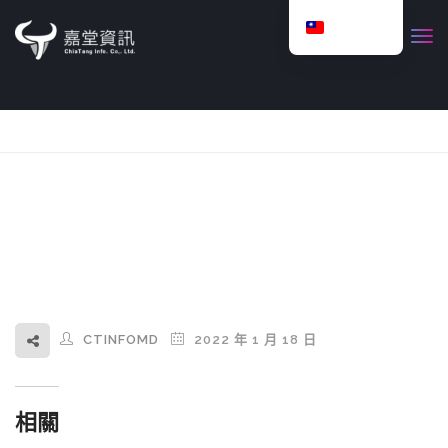
Chinese
English
CTINFOMD
2022 年 1 月 18 日
相關