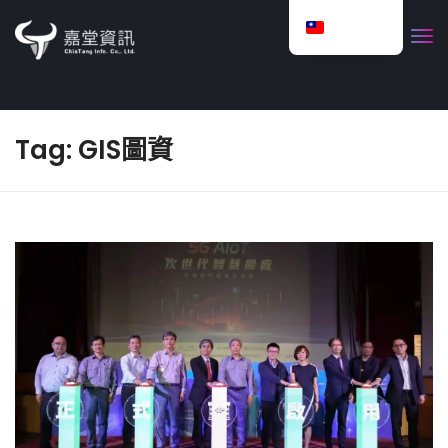
Chinese
English
Tag: GIS圖資