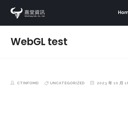
Ho
WebGL test
CTINFOMD
UNCATEGORIZED
2023 年 10 月 1