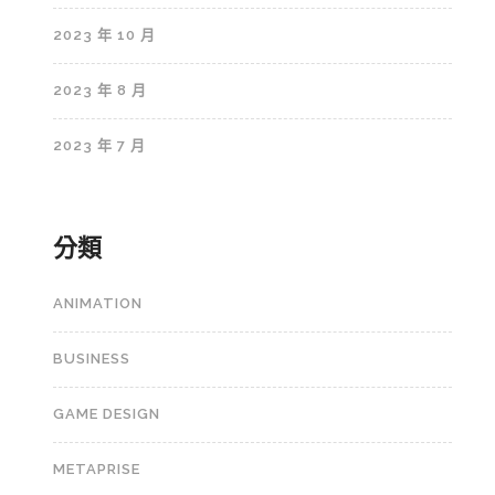
2023 年 10 月
2023 年 8 月
2023 年 7 月
分類
ANIMATION
BUSINESS
GAME DESIGN
METAPRISE